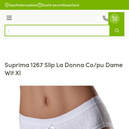
Ga naar de inhoud
Apothekersadvies
Snelle beschikbaarheid
Menu
Zoek
Product, merk, categorie...
Suprima 1267 Slip La Donna Co/pu Dame
Wit Xl