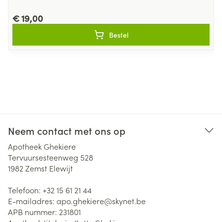
€ 19,00
Bestel
Neem contact met ons op
Apotheek Ghekiere
Tervuursesteenweg 528
1982
Zemst Elewijt
Telefoon:
+32 15 61 21 44
E-mailadres:
apo.ghekiere@
skynet.be
APB nummer:
231801