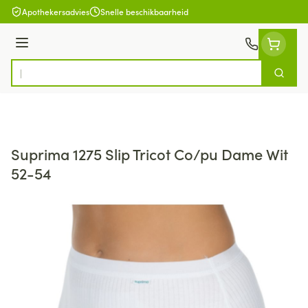
Ga naar de inhoud
Apothekersadvies
Snelle beschikbaarheid
Menu
Zoek
Product, merk, categorie...
Suprima 1275 Slip Tricot Co/pu Dame Wit
52-54