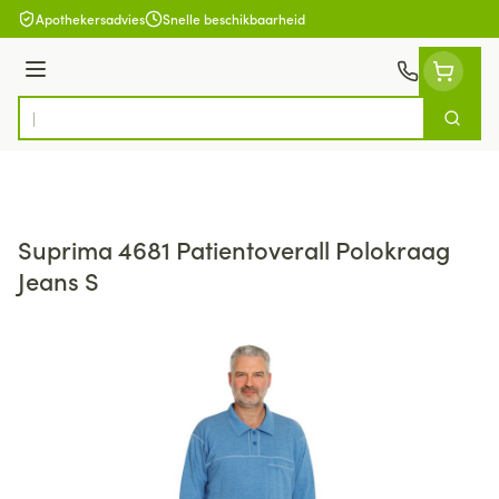
Ga naar de inhoud
Apothekersadvies
Snelle beschikbaarheid
Menu
Zoek
Product, merk, categorie...
Suprima 4681 Patientoverall Polokraag
Jeans S