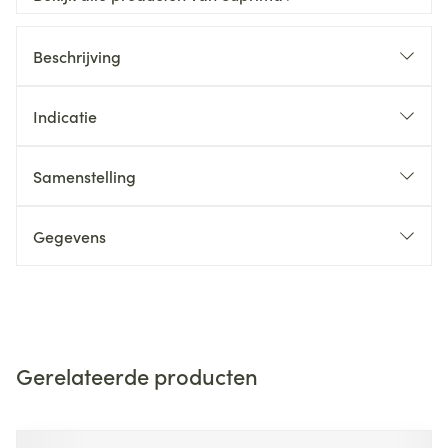
Beschrijving
Indicatie
Samenstelling
Gegevens
Gerelateerde producten
Navigeren door de elementen van de carrousel is mogelijk m
Druk om carrousel over te slaan
Druk op om naar carrouselnavigatie te gaan