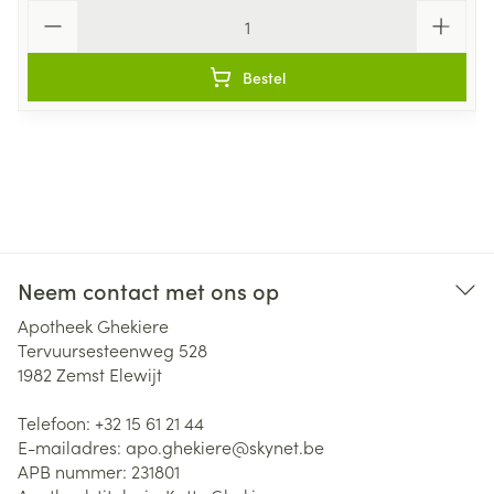
Aantal
Bestel
Neem contact met ons op
Apotheek Ghekiere
Tervuursesteenweg 528
1982
Zemst Elewijt
Telefoon:
+32 15 61 21 44
E-mailadres:
apo.ghekiere@
skynet.be
APB nummer:
231801