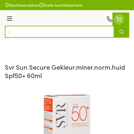
Ga naar de inhoud
Apothekersadvies
Snelle beschikbaarheid
Menu
Zoek
Product, merk, categorie...
Svr Sun Secure Gekleur.miner.norm.huid
Spf50+ 60ml