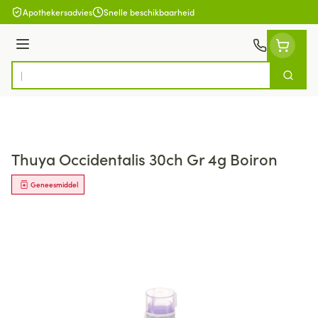
Ga naar de inhoud
Apothekersadvies
Snelle beschikbaarheid
Menu
Zoek
Product, merk, categorie...
Thuya Occidentalis 30ch Gr 4g Boiron
Geneesmiddel