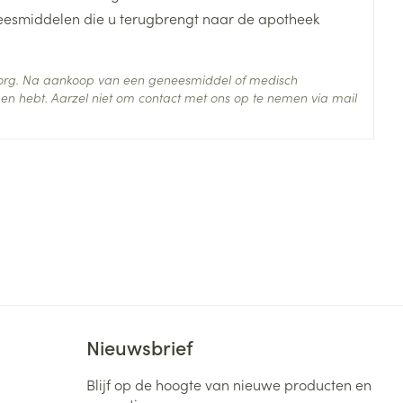
je
Badkamer
neesmiddelen die u terugbrengt naar de apotheek
Bed
ng zon
Doorliggen - decubitis
 zorg. Na aankoop van een geneesmiddel of medisch
en hebt. Aarzel niet om contact met ons op te nemen via mail
Toon meer
ie
Urinewegen
 25°C)
id, spanning
Stoppen met roken
 en intieme
Gezichtsreiniging -
ontschminken
n Orthopedie
Instrumenten
sche
n anticonceptie
Reinigingsmelk, - crème, -
Anti tumor middelen
olie en gel
jn
Tonic - lotion
zorging
Anesthesie
Micellair water
Nieuwsbrief
Specifiek voor de ogen
Blijf op de hoogte van nieuwe producten en
t
ie
Diverse geneesmiddelen
Toon meer