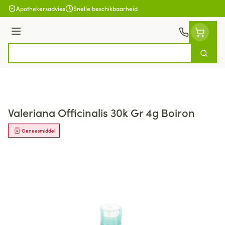
Ga naar de inhoud
Apothekersadvies
Snelle beschikbaarheid
Menu
Zoek
Product, merk, categorie...
Valeriana Officinalis 30k Gr 4g Boiron
Geneesmiddel