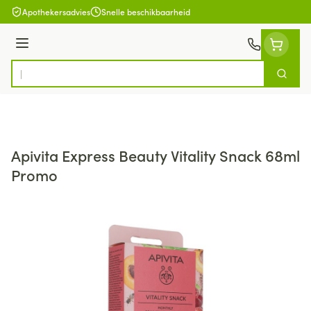
Ga naar de inhoud
Apothekersadvies
Snelle beschikbaarheid
Menu
Zoek
Product, merk, categorie...
Apivita Express Beauty Vitality Snack 68ml
Promo