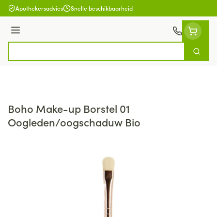
Ga naar de inhoud
Apothekersadvies
Snelle beschikbaarheid
Menu
Zoek
Product, merk, categorie...
Boho Make-up Borstel 01
Oogleden/oogschaduw Bio