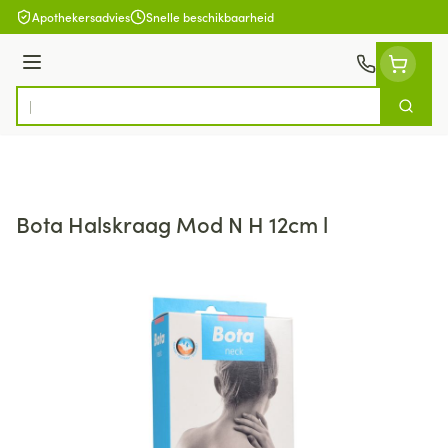
Ga naar de inhoud
Apothekersadvies
Snelle beschikbaarheid
Menu
Zoek
Product, merk, categorie...
Bota Halskraag Mod N H 12cm l