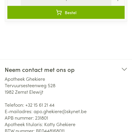
Bestel
Neem contact met ons op
Apotheek Ghekiere
Tervuursesteenweg 528
1982
Zemst Elewijt
Telefoon:
+32 15 61 21 44
E-mailadres:
apo.ghekiere@
skynet.be
APB nummer:
231801
Apotheek titularis:
Katty Ghekiere
BTW nummer:
BE0448168011