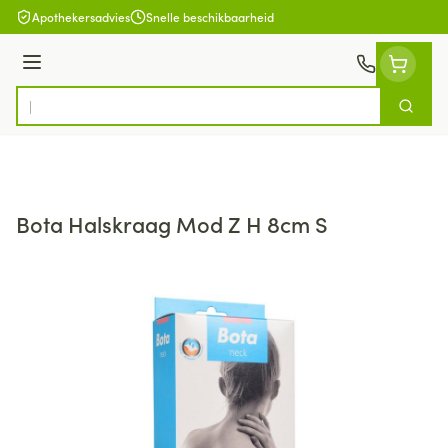
Ga naar de inhoud
Apothekersadvies
Snelle beschikbaarheid
Menu
Zoek
Product, merk, categorie...
Bota Halskraag Mod Z H 8cm S