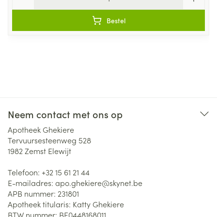
Bestel
Neem contact met ons op
Apotheek Ghekiere
Tervuursesteenweg 528
1982
Zemst Elewijt
Telefoon:
+32 15 61 21 44
E-mailadres:
apo.ghekiere@
skynet.be
APB nummer:
231801
Apotheek titularis:
Katty Ghekiere
BTW nummer:
BE0448168011