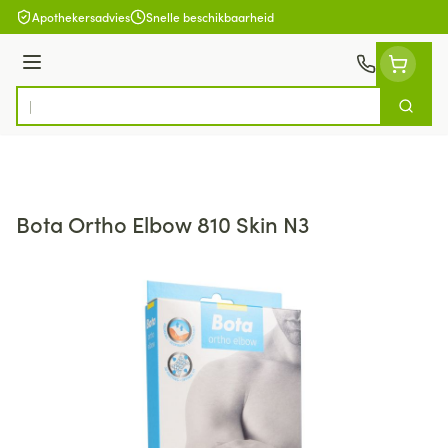
Ga naar de inhoud
Apothekersadvies
Snelle beschikbaarheid
Menu
Zoek
Product, merk, categorie...
Bota Ortho Elbow 810 Skin N3