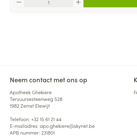
Neem contact met ons op
K
Apotheek Ghekiere
F
Tervuursesteenweg 528
1982
Zemst Elewijt
Telefoon:
+32 15 61 21 44
E-mailadres:
apo.ghekiere@
skynet.be
APB nummer:
231801