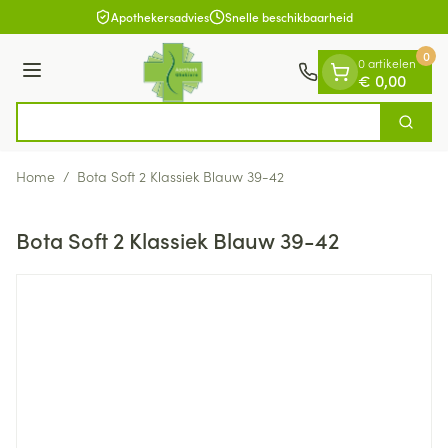
Dia 1 van 1
Ga naar de inhoud
Apothekersadvies
Snelle beschikbaarheid
0
0 artikelen
Menu
€ 0,00
Op
Zoek
Product, merk, categorie...
Home
/
Bota Soft 2 Klassiek Blauw 39-42
Bota Soft 2 Klassiek Blauw 39-42