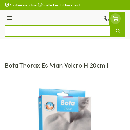
Ga naar de inhoud
Apothekersadvies
Snelle beschikbaarheid
Menu
Zoek
Product, merk, categorie...
Bota Thorax Es Man Velcro H 20cm l