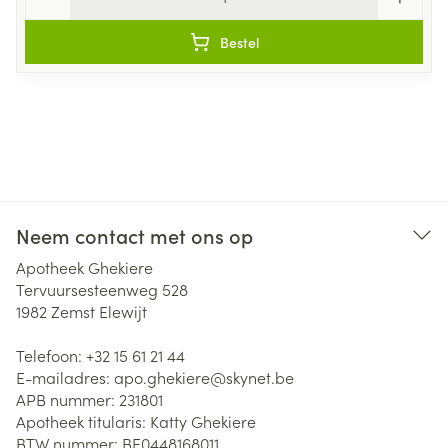
Bestel
Neem contact met ons op
Apotheek Ghekiere
Tervuursesteenweg 528
1982
Zemst Elewijt
Telefoon:
+32 15 61 21 44
E-mailadres:
apo.ghekiere@
skynet.be
APB nummer:
231801
Apotheek titularis:
Katty Ghekiere
BTW nummer:
BE0448168011