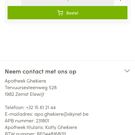
Bestel
Neem contact met ons op
Apotheek Ghekiere
Tervuursesteenweg 528
1982
Zemst Elewijt
Telefoon:
+32 15 61 21 44
E-mailadres:
apo.ghekiere@
skynet.be
APB nummer:
231801
Apotheek titularis:
Katty Ghekiere
BTW nummer:
BE0448168011