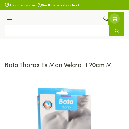
Ga naar de inhoud
Apothekersadvies
Snelle beschikbaarheid
Menu
Zoek
Product, merk, categorie...
Bota Thorax Es Man Velcro H 20cm M