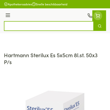
Ga naar de inhoud
Apothekersadvies
Snelle beschikbaarheid
Menu
Zoek
Product, merk, categorie...
Hartmann Sterilux Es 5x5cm 8l.st. 50x3
P/s