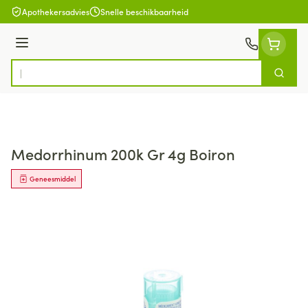
Ga naar de inhoud
Apothekersadvies
Snelle beschikbaarheid
Menu
Zoek
Product, merk, categorie...
Medorrhinum 200k Gr 4g Boiron
Geneesmiddel