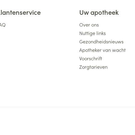
ging
Supplementen
Insectenwe
lantenservice
Uw apotheek
Mondmaskers
middelen
ssen
AQ
Over ons
 -
Nuttige links
id
Gezondheidsnieuws
Apotheker van wacht
Voorschrift
d
Zorgtarieven
Zelfbruiner
Scheren