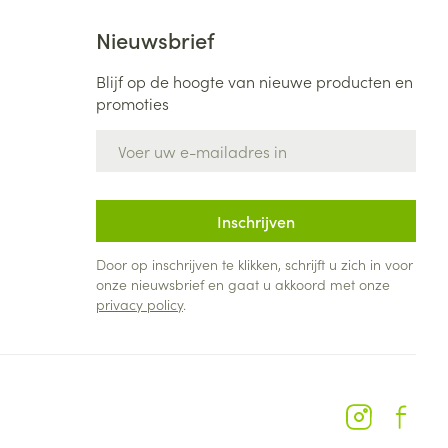
rende
Parfums en
Nieuwsbrief
geurproducten
Blijf op de hoogte van nieuwe producten en
promoties
E-mail adres
Inschrijven
Door op inschrijven te klikken, schrijft u zich in voor
onze nieuwsbrief en gaat u akkoord met onze
privacy policy
.
CBD