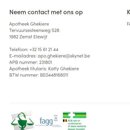
Haar
Gezichtsverzor
Neem contact met ons op
K
Pillendozen en
accessoires
Pigmentstoorni
Apotheek Ghekiere
F
Tervuursesteenweg 528
Gevoelige huid
1982
Zemst Elewijt
geïrriteerde hu
Doffe huid
Telefoon:
+32 15 61 21 44
E-mailadres:
apo.ghekiere@
skynet.be
Gemengde hui
APB nummer:
231801
Toon meer
Apotheek titularis:
Katty Ghekiere
BTW nummer:
BE0448168011
Snurken