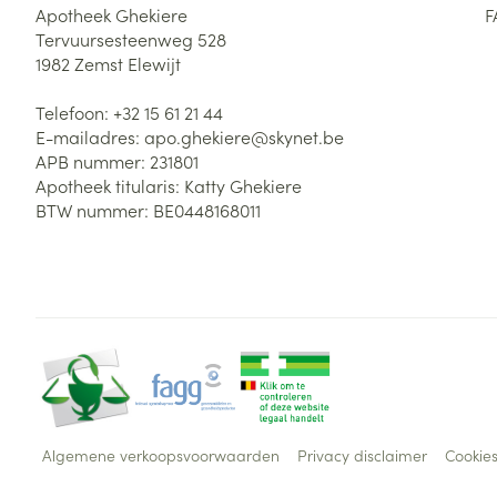
Apotheek Ghekiere
F
Tervuursesteenweg 528
1982
Zemst Elewijt
Telefoon:
+32 15 61 21 44
E-mailadres:
apo.ghekiere@
skynet.be
APB nummer:
231801
Apotheek titularis:
Katty Ghekiere
BTW nummer:
BE0448168011
Algemene verkoopsvoorwaarden
Privacy disclaimer
Cookie