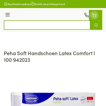
Ga naar de inhoud
Apothekersadvies
Snelle beschikbaarheid
Menu
Zoek
Product, merk, categorie...
Peha Soft Handschoen Latex Comfort l
100 942023