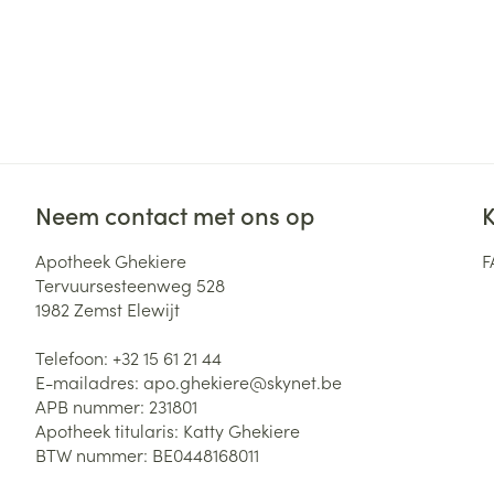
Neem contact met ons op
K
Apotheek Ghekiere
F
Tervuursesteenweg 528
1982
Zemst Elewijt
Telefoon:
+32 15 61 21 44
E-mailadres:
apo.ghekiere@
skynet.be
APB nummer:
231801
Apotheek titularis:
Katty Ghekiere
BTW nummer:
BE0448168011