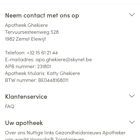
Neem contact met ons op
Apotheek Ghekiere
Tervuursesteenweg 528
1982
Zemst Elewijt
Telefoon:
+32 15 61 21 44
E-mailadres:
apo.ghekiere@
skynet.be
APB nummer:
231801
Apotheek titularis:
Katty Ghekiere
BTW nummer:
BE0448168011
Klantenservice
FAQ
Uw apotheek
Over ons
Nuttige links
Gezondheidsnieuws
Apotheker
van wacht
Voorschrift
Zorgtarieven