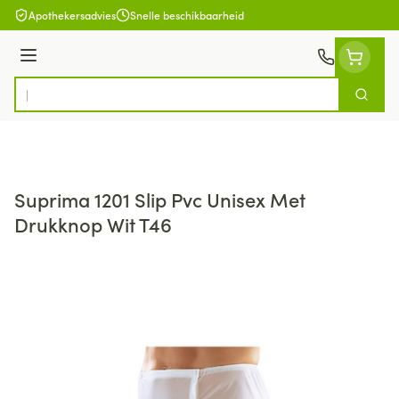
Ga naar de inhoud
Apothekersadvies
Snelle beschikbaarheid
Menu
Zoek
Product, merk, categorie...
Suprima 1201 Slip Pvc Unisex Met
Drukknop Wit T46