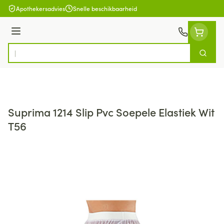
Ga naar de inhoud
Apothekersadvies
Snelle beschikbaarheid
Menu
Zoek
Product, merk, categorie...
Suprima 1214 Slip Pvc Soepele Elastiek Wit
T56