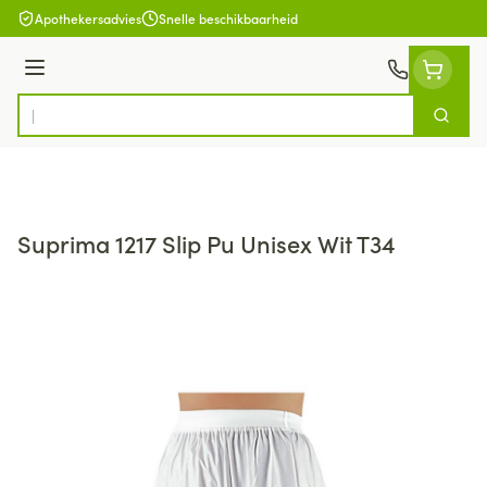
Ga naar de inhoud
Apothekersadvies
Snelle beschikbaarheid
Menu
Zoek
Product, merk, categorie...
Suprima 1217 Slip Pu Unisex Wit T34