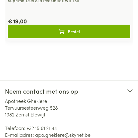
Suprima 1205 Slip Pvc Unisex Wit T36
€ 19,00
Bestel
Neem contact met ons op
Apotheek Ghekiere
Tervuursesteenweg 528
1982
Zemst Elewijt
Telefoon:
+32 15 61 21 44
E-mailadres:
apo.ghekiere@
skynet.be