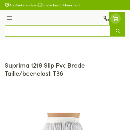
Ga naar de inhoud
Apothekersadvies
Snelle beschikbaarheid
Menu
Zoek
Product, merk, categorie...
Suprima 1218 Slip Pvc Brede
Taille/beenelast. T36