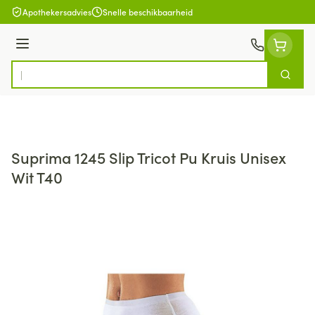
Ga naar de inhoud
Apothekersadvies
Snelle beschikbaarheid
Menu
Zoek
Product, merk, categorie...
Suprima 1245 Slip Tricot Pu Kruis Unisex
Wit T40