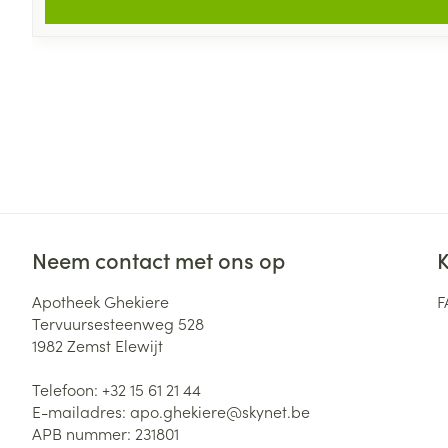
Neem contact met ons op
K
Apotheek Ghekiere
F
Tervuursesteenweg 528
1982
Zemst Elewijt
Telefoon:
+32 15 61 21 44
E-mailadres:
apo.ghekiere@
skynet.be
APB nummer:
231801