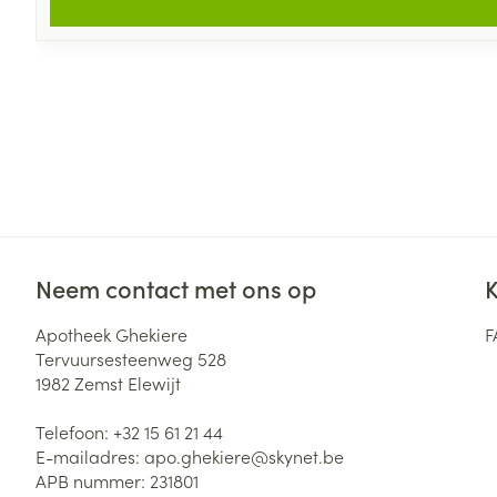
Neem contact met ons op
K
Apotheek Ghekiere
F
Tervuursesteenweg 528
1982
Zemst Elewijt
Telefoon:
+32 15 61 21 44
E-mailadres:
apo.ghekiere@
skynet.be
APB nummer:
231801