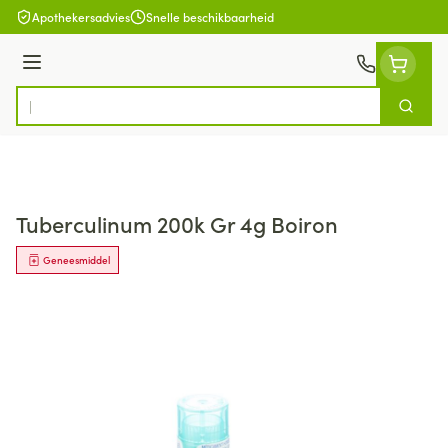
Ga naar de inhoud
Apothekersadvies
Snelle beschikbaarheid
Menu
Zoek
Product, merk, categorie...
Tuberculinum 200k Gr 4g Boiron
Geneesmiddel