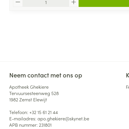
Neem contact met ons op
K
Apotheek Ghekiere
F
Tervuursesteenweg 528
1982
Zemst Elewijt
Telefoon:
+32 15 61 21 44
E-mailadres:
apo.ghekiere@
skynet.be
APB nummer:
231801