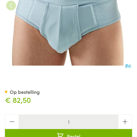
Bota Breukbandslip Man 91-
Op bestelling
€ 82,50
Aantal
Bestel