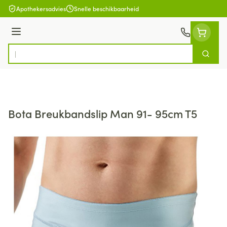
Ga naar de inhoud
Apothekersadvies
Snelle beschikbaarheid
Menu
Zoek
Product, merk, categorie...
Bota Breukbandslip Man 91- 95cm T5