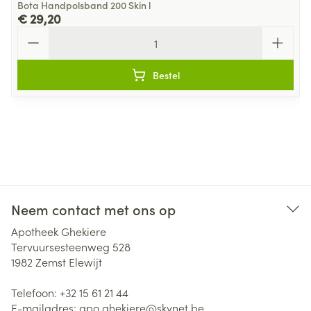
Bota Handpolsband 200 Skin l
€ 29,20
Aantal
Bestel
Neem contact met ons op
Apotheek Ghekiere
Tervuursesteenweg 528
1982
Zemst Elewijt
Telefoon:
+32 15 61 21 44
E-mailadres:
apo.ghekiere@
skynet.be