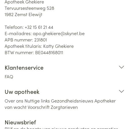
Apotheek Ghekiere
Tervuursesteenweg 528
1982
Zemst Elewijt
Telefoon:
+32 15 61 21 44
E-mailadres:
apo.ghekiere@
skynet.be
APB nummer:
231801
Apotheek titularis:
Katty Ghekiere
BTW nummer:
BE0448168011
Klantenservice
FAQ
Uw apotheek
Over ons
Nuttige links
Gezondheidsnieuws
Apotheker
van wacht
Voorschrift
Zorgtarieven
Nieuwsbrief
Blijf op de hoogte van nieuwe producten en promoties