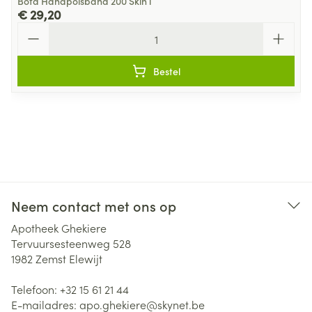
Bota Handpolsband 200 Skin l
€ 29,20
Aantal
Bestel
Neem contact met ons op
Apotheek Ghekiere
Tervuursesteenweg 528
1982
Zemst Elewijt
Telefoon:
+32 15 61 21 44
E-mailadres:
apo.ghekiere@
skynet.be