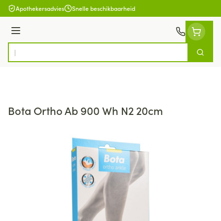
Ga naar de inhoud
Apothekersadvies
Snelle beschikbaarheid
Menu
Zoek
Product, merk, categorie...
Bota Ortho Ab 900 Wh N2 20cm