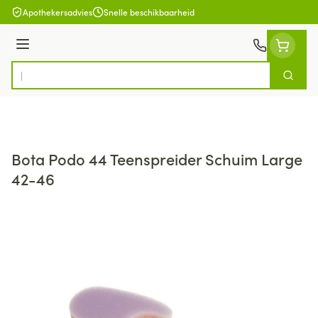
Ga naar de inhoud
Apothekersadvies
Snelle beschikbaarheid
Menu
Zoek
Product, merk, categorie...
Bota Podo 44 Teenspreider Schuim Large
42-46