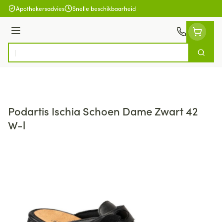
Ga naar de inhoud
Apothekersadvies
Snelle beschikbaarheid
Menu
Zoek
Product, merk, categorie...
Podartis Ischia Schoen Dame Zwart 42
W-l