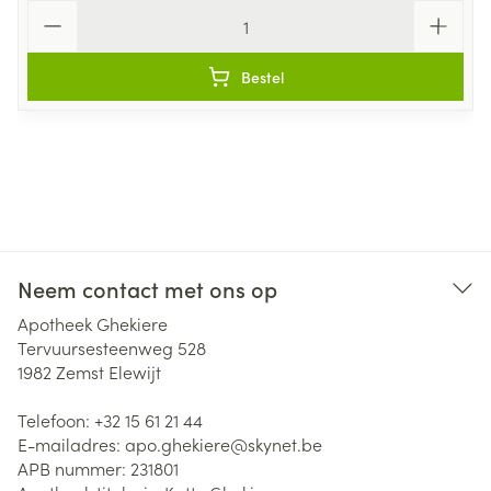
Aantal
Bestel
Neem contact met ons op
Apotheek Ghekiere
Tervuursesteenweg 528
1982
Zemst Elewijt
Telefoon:
+32 15 61 21 44
E-mailadres:
apo.ghekiere@
skynet.be
APB nummer:
231801